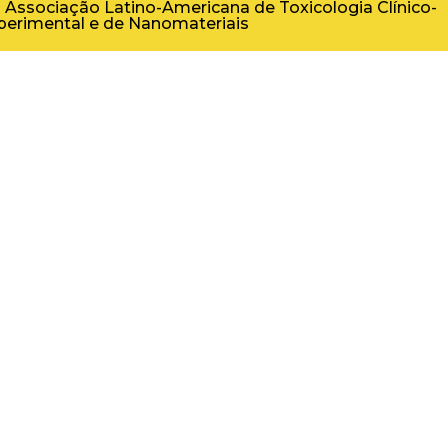
- Associação Latino-Americana de Toxicologia Clínico-
xperimental e de Nanomateriais